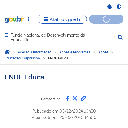
Fundo Nacional de Desenvolvimento da
Abrir menu principal de navegação
Educação
Você está aqui:
Página Inicial
Acesso à Informação
Ações e Programas
Ações
Educação Corporativa
FNDE Educa
FNDE Educa
Compartilhe por Faceb
Compartilhe por Twi
link para Copiar 
Compartilhe:
Publicado em
05/12/2024 10h30
Atualizado em
25/02/2025 14h00