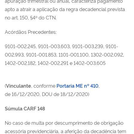
apuração trimestral ou anual, caracteriza pagamento
apto a atrair a aplicação da regra decadencial prevista
no art. 150, §4º do CTN.
Acórdãos Precedentes:
9101-002.245, 9101-003.603, 9101-003.239, 9101-
002.993, 9101-001.853, 1101-001.100, 1302-002.092,
1402-002.182, 1402-002.291 e 1402-003.605
(
Vinculante
, conforme
Portaria ME nº 410
,
de
16/12/2020
, DOU de
18/12/2020
)
Súmula CARF 148
No caso de multa por descumprimento de obrigação
acessória previdenciária, a aferição da decadência tem