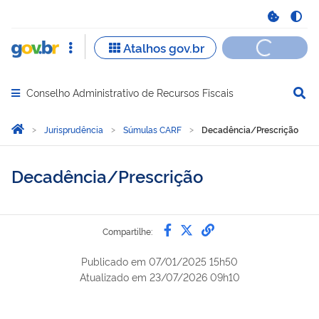
Conselho Administrativo de Recursos Fiscais
Abrir menu principal de navegação
Você está aqui:
Página Inicial
Jurisprudência
Súmulas CARF
Decadência/Prescrição
Decadência/Prescrição
Compartilhe por Faceb
Compartilhe por Twi
link para Copiar 
Compartilhe:
Publicado em
07/01/2025 15h50
Atualizado em
23/07/2026 09h10