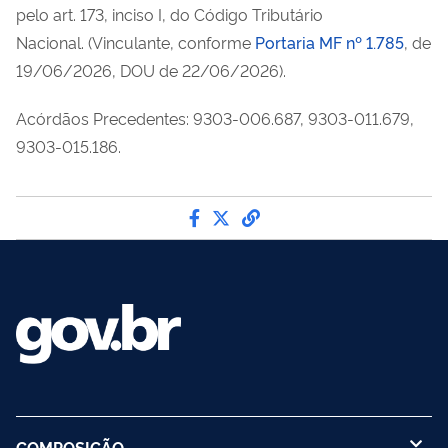
pelo art. 173, inciso I, do Código Tributário
Nacional.
(
Vinculante
, conforme
Portaria MF nº 1.785
, de
19/06/2026, DOU de 22/06/2026).
Acórdãos Precedentes: 9303-006.687, 9303-011.679,
9303-015.186.
Compartilhe por Facebook
Compartilhe por Twitter
link para Copiar para 
COMPOSIÇÃO