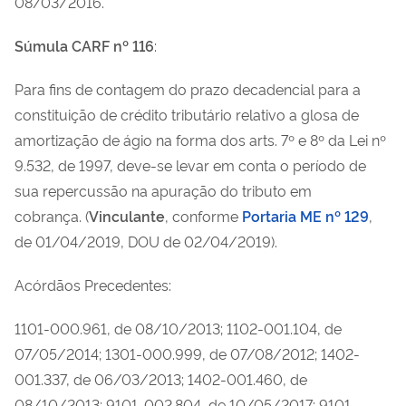
08/03/2016.
Súmula CARF nº 116
:
Para fins de contagem do prazo decadencial para a
constituição de crédito tributário relativo a glosa de
amortização de ágio na forma dos arts. 7º e 8º da Lei nº
9.532, de 1997, deve-se levar em conta o período de
sua repercussão na apuração do tributo em
cobrança.
(
Vinculante
, conforme
Portaria ME nº 129
,
de 01/04/2019, DOU de 02/04/2019).
Acórdãos Precedentes:
1101-000.961, de 08/10/2013; 1102-001.104, de
07/05/2014; 1301-000.999, de 07/08/2012; 1402-
001.337, de 06/03/2013; 1402-001.460, de
08/10/2013; 9101-002.804, de 10/05/2017; 9101-