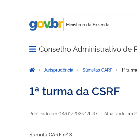
Conselho Administrativo de R
Abrir menu principal de navegação
Você está aqui:
Página Inicial
Jurisprudência
Súmulas CARF
1ª turm
1ª turma da CSRF
Publicado em
08/01/2025 17h40
Atualizado em
2
Súmula CARF nº 3