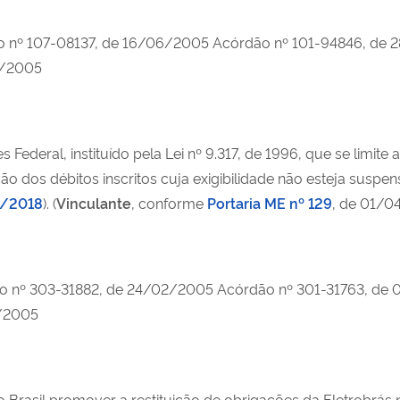
o nº 107-08137, de 16/06/2005 Acórdão nº 101-94846, de 
2/2005
 Federal, instituído pela Lei nº 9.317, de 1996, que se limite
ção dos débitos inscritos cuja exigibilidade não esteja susp
9/2018
).
(
Vinculante
, conforme
Portaria ME nº 129
, de 01/0
 nº 303-31882, de 24/02/2005 Acórdão nº 301-31763, de 
9/2005
o Brasil promover a restituição de obrigações da Eletrobrá