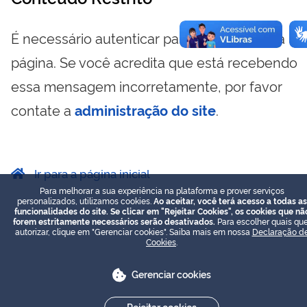
É necessário autenticar para visualizar essa
página. Se você acredita que está recebendo
essa mensagem incorretamente, por favor
contate a
administração do site
.
Ir para a página inicial
Para melhorar a sua experiência na plataforma e prover serviços
personalizados, utilizamos cookies.
Ao aceitar, você terá acesso a todas as
funcionalidades do site. Se clicar em "Rejeitar Cookies", os cookies que nã
forem estritamente necessários serão desativados.
Para escolher quais que
autorizar, clique em "Gerenciar cookies". Saiba mais em nossa
Declaração d
Cookies
.
Gerenciar cookies
Rejeitar cookies