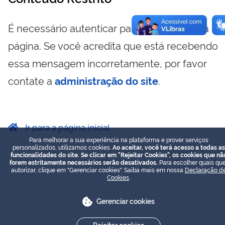
É necessário autenticar para visualizar essa
página. Se você acredita que está recebendo
essa mensagem incorretamente, por favor
contate a
administração do site
.
Ir para a página inicial
Para melhorar a sua experiência na plataforma e prover serviços
personalizados, utilizamos cookies.
Ao aceitar, você terá acesso a todas as
funcionalidades do site. Se clicar em "Rejeitar Cookies", os cookies que nã
forem estritamente necessários serão desativados.
Para escolher quais que
autorizar, clique em "Gerenciar cookies". Saiba mais em nossa
Declaração d
Cookies
.
Gerenciar cookies
Rejeitar cookies