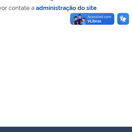
vor contate a
administração do site
.