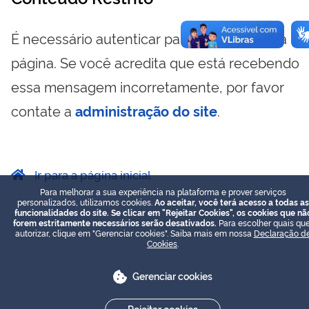
É necessário autenticar para visualizar essa
página. Se você acredita que está recebendo
essa mensagem incorretamente, por favor
contate a
administração do site
.
Ir para a página inicial
Para melhorar a sua experiência na plataforma e prover serviços
personalizados, utilizamos cookies.
Ao aceitar, você terá acesso a todas as
funcionalidades do site. Se clicar em "Rejeitar Cookies", os cookies que nã
forem estritamente necessários serão desativados.
Para escolher quais que
autorizar, clique em "Gerenciar cookies". Saiba mais em nossa
Declaração d
Cookies
.
Gerenciar cookies
Rejeitar cookies