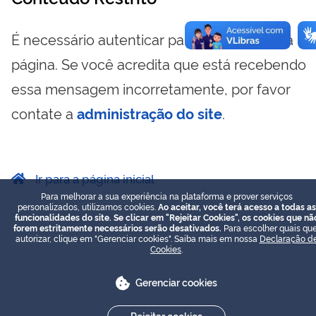
É necessário autenticar para visualizar essa
página. Se você acredita que está recebendo
essa mensagem incorretamente, por favor
contate a
administração do site
.
Ir para a página inicial
Para melhorar a sua experiência na plataforma e prover serviços
personalizados, utilizamos cookies.
Ao aceitar, você terá acesso a todas as
funcionalidades do site. Se clicar em "Rejeitar Cookies", os cookies que nã
forem estritamente necessários serão desativados.
Para escolher quais que
autorizar, clique em "Gerenciar cookies". Saiba mais em nossa
Declaração d
Cookies
.
Gerenciar cookies
Rejeitar cookies