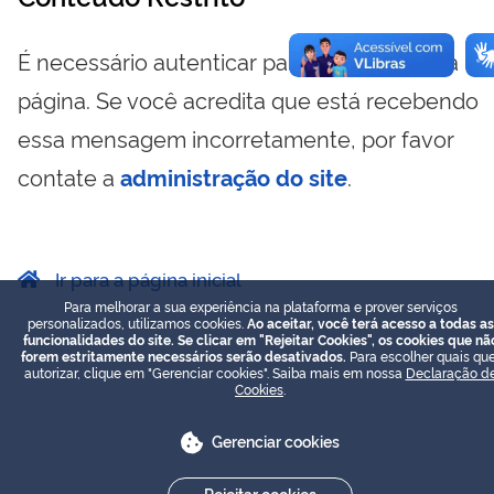
É necessário autenticar para visualizar essa
página. Se você acredita que está recebendo
essa mensagem incorretamente, por favor
contate a
administração do site
.
Ir para a página inicial
Para melhorar a sua experiência na plataforma e prover serviços
personalizados, utilizamos cookies.
Ao aceitar, você terá acesso a todas as
funcionalidades do site. Se clicar em "Rejeitar Cookies", os cookies que nã
forem estritamente necessários serão desativados.
Para escolher quais que
autorizar, clique em "Gerenciar cookies". Saiba mais em nossa
Declaração d
Cookies
.
Gerenciar cookies
Rejeitar cookies