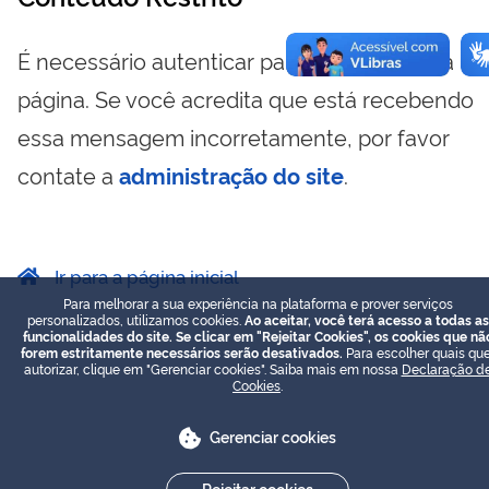
É necessário autenticar para visualizar essa
página. Se você acredita que está recebendo
essa mensagem incorretamente, por favor
contate a
administração do site
.
Ir para a página inicial
Para melhorar a sua experiência na plataforma e prover serviços
personalizados, utilizamos cookies.
Ao aceitar, você terá acesso a todas as
funcionalidades do site. Se clicar em "Rejeitar Cookies", os cookies que nã
forem estritamente necessários serão desativados.
Para escolher quais que
autorizar, clique em "Gerenciar cookies". Saiba mais em nossa
Declaração d
Cookies
.
Gerenciar cookies
Rejeitar cookies