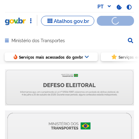
Ministério dos Transportes
Abrir menu principal de navegação
Serviços mais acessados do govbr
Serviços e