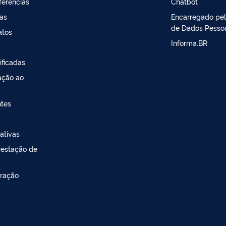
ferências
Chatbot
sas
Encarregado pe
de Dados Pesso
atos
Informa.BR
ificadas
ação ao
ntes
ativas
restação de
ração