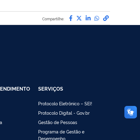
Compartilhe por Facebo
Compartilhe por Twit
Compartilhe por L
Compartilhe p
link para C
Compartilhe:
TENDIMENTO
SERVIÇOS
Protocolo Eletrônico – SEI!
Protocolo Digital - Gov.br
a
Gestão de Pessoas
Programa de Gestão e
Desempenho