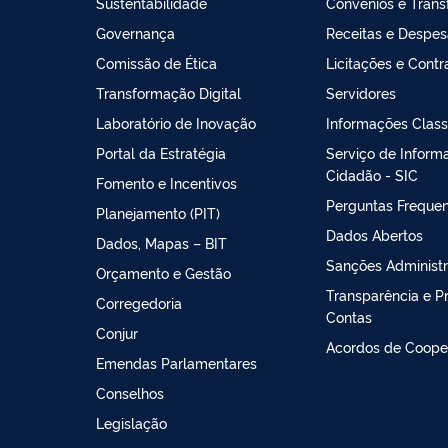
Sustentabilidade
Convênios e Trans
Governança
Receitas e Despe
Comissão de Ética
Licitações e Contr
Transformação Digital
Servidores
Laboratório de Inovação
Informações Class
Portal da Estratégia
Serviço de Inform
Cidadão - SIC
Fomento e Incentivos
Perguntas Freque
Planejamento (PIT)
Dados Abertos
Dados, Mapas – BIT
Sanções Administr
Orçamento e Gestão
Transparência e P
Corregedoria
Contas
Conjur
Acordos de Coope
Emendas Parlamentares
Conselhos
Legislação