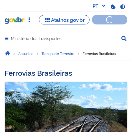
Ministério dos Transportes
Abrir menu principal de navegação
Você está aqui:
Página Inicial
Assuntos
Transporte Terrestre
Ferrovias Brasileiras
Ferrovias Brasileiras