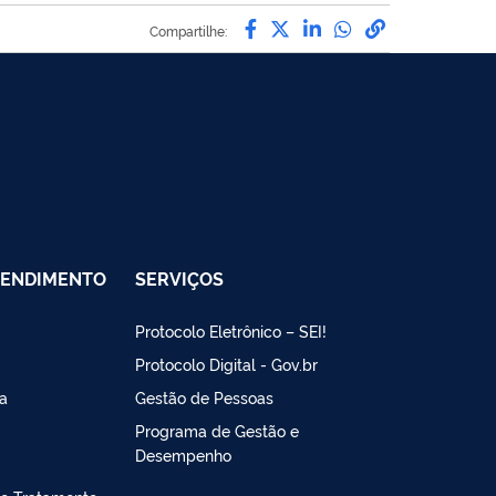
Compartilhe por Facebo
Compartilhe por Twit
Compartilhe por L
Compartilhe p
link para C
Compartilhe:
TENDIMENTO
SERVIÇOS
Protocolo Eletrônico – SEI!
Protocolo Digital - Gov.br
a
Gestão de Pessoas
Programa de Gestão e
Desempenho