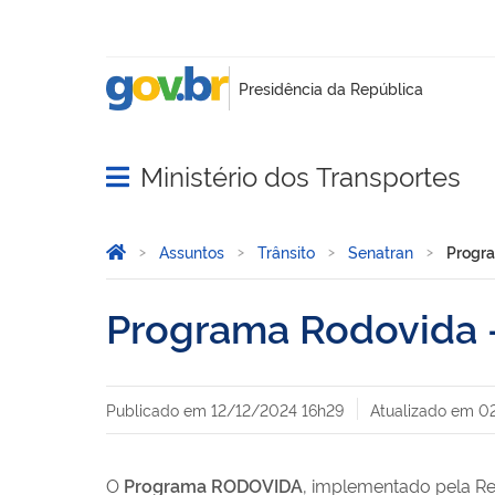
Ministério dos Transportes
Abrir menu principal de navegação
Você está aqui:
Página Inicial
Assuntos
Trânsito
Senatran
Progra
Programa Rodovida 
Publicado em
12/12/2024 16h29
Atualizado em
0
O
Programa RODOVIDA
, implementado pela Re