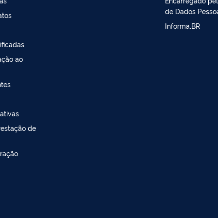
sas
Encarregado pe
de Dados Pesso
atos
Informa.BR
ificadas
ação ao
ntes
ativas
restação de
ração