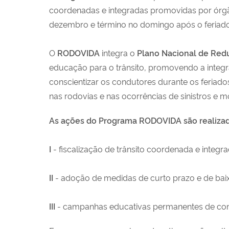
coordenadas e integradas promovidas por órgão
dezembro e término no domingo após o feriado
O
RODOVIDA
integra o
Plano Nacional de Red
educação para o trânsito, promovendo a integraç
conscientizar os condutores durante os feriados
nas rodovias e nas ocorrências de sinistros e mo
As ações do Programa RODOVIDA são realizad
I
- fiscalização de trânsito coordenada e integra
II
- adoção de medidas de curto prazo e de baixa
III
- campanhas educativas permanentes de consc