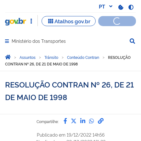
Ministério dos Transportes
Abrir menu principal de navegação
Você está aqui:
Página Inicial
Assuntos
Trânsito
Conteúdo Contran
RESOLUÇÃO
CONTRAN Nº 26, DE 21 DE MAIO DE 1998
RESOLUÇÃO CONTRAN Nº 26, DE 21
DE MAIO DE 1998
Compartilhe por Facebook
Compartilhe por Twitter
Compartilhe por Lin
Compartilhe por
link para Copi
Compartilhe:
Publicado em
19/12/2022 14h56