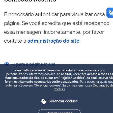
É necessário autenticar para visualizar essa
página. Se você acredita que está recebendo
essa mensagem incorretamente, por favor
contate a
administração do site
.
Ir para a página inicial
Para melhorar a sua experiência na plataforma e prover serviços
personalizados, utilizamos cookies.
Ao aceitar, você terá acesso a todas as
funcionalidades do site. Se clicar em "Rejeitar Cookies", os cookies que nã
forem estritamente necessários serão desativados.
Para escolher quais que
autorizar, clique em "Gerenciar cookies". Saiba mais em nossa
Declaração d
Cookies
.
Gerenciar cookies
Rejeitar cookies