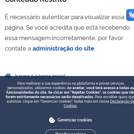
É necessário autenticar para visualizar essa
página. Se você acredita que está recebendo
essa mensagem incorretamente, por favor
contate a
administração do site
.
Ir para a página inicial
Para melhorar a sua experiência na plataforma e prover serviços
personalizados, utilizamos cookies.
Ao aceitar, você terá acesso a todas as
funcionalidades do site. Se clicar em "Rejeitar Cookies", os cookies que nã
forem estritamente necessários serão desativados.
Para escolher quais que
autorizar, clique em "Gerenciar cookies". Saiba mais em nossa
Declaração d
Cookies
.
Gerenciar cookies
Rejeitar cookies