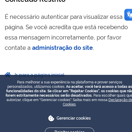
É necessário autenticar para visualizar essa
página. Se você acredita que está recebendo
essa mensagem incorretamente, por favor
contate a
administração do site
.
Ir para a página inicial
Para melhorar a sua experiência na plataforma e prover serviços
personalizados, utilizamos cookies.
Ao aceitar, você terá acesso a todas as
funcionalidades do site. Se clicar em "Rejeitar Cookies", os cookies que nã
forem estritamente necessários serão desativados.
Para escolher quais que
autorizar, clique em "Gerenciar cookies". Saiba mais em nossa
Declaração d
Cookies
.
Gerenciar cookies
Rejeitar cookies