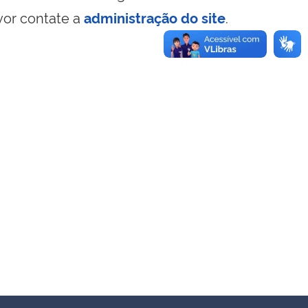
vor contate a
administração do site
.