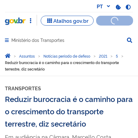
Ministério dos Transportes
Abrir menu principal de navegação
Você está aqui:
Página Inicial
Assuntos
Notícias período de defeso
2021
5
Reduzir burocracia é o caminho para o crescimento do transporte
terrestre, diz secretário
TRANSPORTES
Reduzir burocracia é o caminho para
o crescimento do transporte
terrestre, diz secretário
Em audiência na Câmara, Marcello Costa