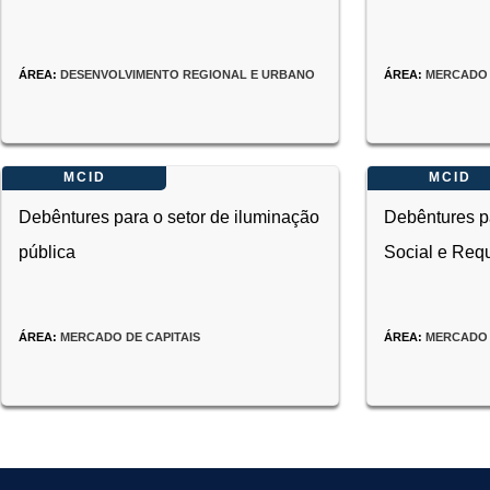
ÁREA:
DESENVOLVIMENTO REGIONAL E URBANO
ÁREA:
MERCADO 
INÍCIO:
15/08/2025
FIM:
ENCERRADA
29/08/2025
INÍCIO:
13/12/202
MCID
MCID
Debêntures para o setor de iluminação
Debêntures p
pública
Social e Req
ÁREA:
MERCADO DE CAPITAIS
ÁREA:
MERCADO 
INÍCIO:
13/12/2024
FIM:
ENCERRADA
30/12/2024
INÍCIO:
13/12/202