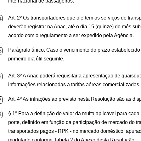
internacional de passageiros.
Art. 2º Os transportadores que ofertem os serviços de tran
4
deverão registrar na Anac, até o dia 15 (quinze) do mês su
acordo com o regulamento a ser expedido pela Agência.
Parágrafo único. Caso o vencimento do prazo estabelecido 
5
primeiro dia útil seguinte.
Art. 3º A Anac poderá requisitar a apresentação de quaisque
6
informações relacionadas a tarifas aéreas comercializadas.
Art. 4º As infrações ao previsto nesta Resolução são as di
7
§ 1º Para a definição do valor da multa aplicável para cada 
8
porte, definido em função da participação de mercado do t
transportados pagos - RPK - no mercado doméstico, apurad
modulado conforme Tabela 2 do Anexo desta Resolução.