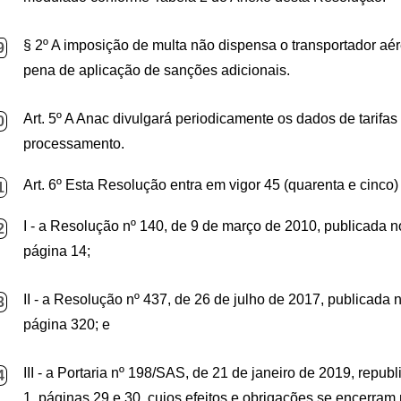
§ 2º A imposição de multa não dispensa o transportador aér
9
pena de aplicação de sanções adicionais.
Art. 5º A Anac divulgará periodicamente os dados de tarifa
0
processamento.
Art. 6º Esta Resolução entra em vigor 45 (quarenta e cinco
1
I - a Resolução nº 140, de 9 de março de 2010, publicada n
2
página 14;
II - a Resolução nº 437, de 26 de julho de 2017, publicada 
3
página 320; e
III - a Portaria nº 198/SAS, de 21 de janeiro de 2019, repub
4
1, páginas 29 e 30, cujos efeitos e obrigações se encerram n