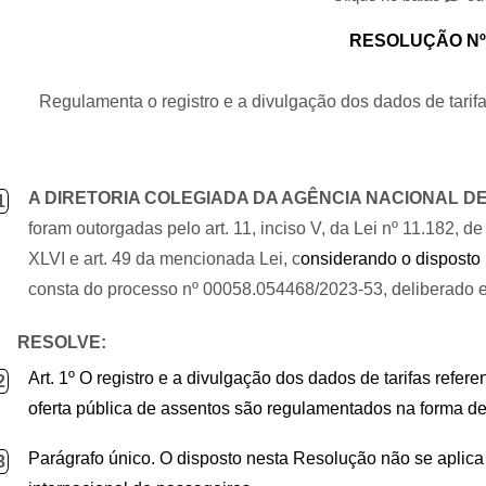
RESOLUÇÃO N
Regulamenta o registro e a divulgação dos dados de tarif
A DIRETORIA COLEGIADA DA AGÊNCIA NACIONAL DE 
1
foram outorgadas pelo art. 11, inciso V, da Lei nº 11.182, d
XLVI e art. 49 da mencionada Lei, c
onsiderando o disposto
consta do processo nº 00058.054468/2023-53, deliberado e
RESOLVE:
Art. 1º O registro e a divulgação dos dados de tarifas refe
2
oferta pública de assentos são regulamentados na forma d
Parágrafo único. O disposto nesta Resolução não se aplica 
3