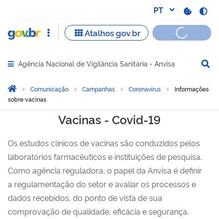
Agência Nacional de Vigilância Sanitária - Anvisa
Abrir menu principal de navegação
Você está aqui:
Página Inicial
Comunicação
Campanhas
Coronavírus
Informações
sobre vacinas
Informações sobre vacina
Vacinas - Covid-19
Os estudos clínicos de vacinas são conduzidos pelos
laboratórios farmacêuticos e instituições de pesquisa.
Como agência reguladora, o papel da Anvisa é defin
ir
a
regulame
n
tação
do setor e avaliar os processo
s e
dados recebidos, do ponto de vista de sua
comprovação de qualidade, eficácia e segurança.