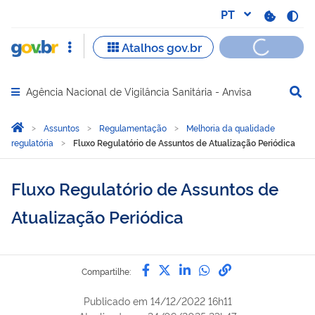
Agência Nacional de Vigilância Sanitária - Anvisa
Abrir menu principal de navegação
Você está aqui:
Página Inicial
Assuntos
Regulamentação
Melhoria da qualidade
regulatória
Fluxo Regulatório de Assuntos de Atualização Periódica
Fluxo Regulatório de Assuntos de
Atualização Periódica
Compartilhe por Facebook
Compartilhe por Twitter
Compartilhe por Lin
Compartilhe por
link para Copi
Compartilhe:
Publicado em
14/12/2022 16h11