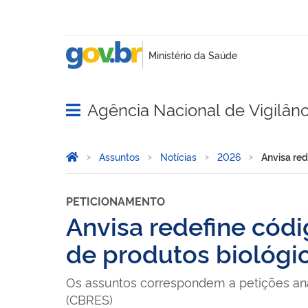
Agência Nacional de Vigilânci
Abrir menu principal de navegação
Você está aqui:
Página Inicial
Assuntos
Notícias
2026
Anvisa red
PETICIONAMENTO
Anvisa redefine códi
de produtos biológi
Os assuntos correspondem a petições an
(CBRES)