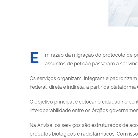
E
m razão da migração do protocolo de pe
assuntos de petição passaram a ser vin
Os
s
erviços organiza
m
, integra
m
e padroniza
m
Federal, direta e indireta, a partir da plataform
O objetivo principal é colocar o cidadão no cen
interoperabilidade entre os órgãos governament
Na Anvisa, os
s
erviços são estruturados
de ac
produtos biológicos e radiofármacos. Com iss