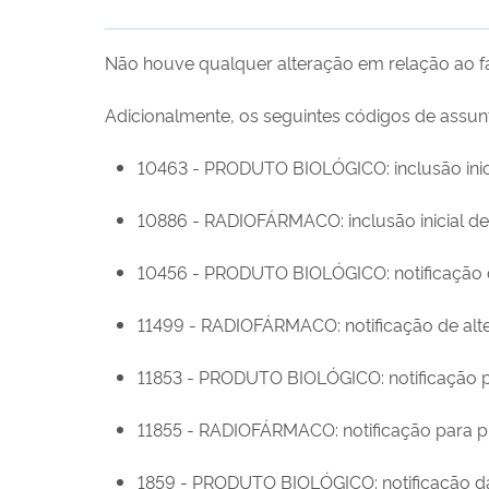
Não houve qualquer alteração em relação ao f
Adicionalmente, os seguintes códigos de assu
10463 - PRODUTO BIOLÓGICO
: i
nclusão
i
ni
10886 - RADIOFÁRMACO
: i
nclusão inicial 
10456 - PRODUTO BIOLÓGICO
: n
otificação
11499 - RADIOFÁRMACO
: n
otificação de al
11853 - PRODUTO BIOLÓGICO
: n
otificação
11855 - RADIOFÁRMACO
: n
otificação para 
1859 - PRODUTO BIOLÓGICO
: n
otificação 