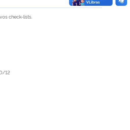
ivos
check-lists
.
60/12