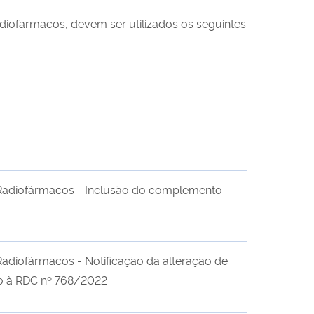
diofár
m
a
co
s
, devem ser utilizados os seguintes
 Radiofármacos - Inclusão do complemento
Radiofármacos - Notificação da alteração de
o à RDC nº 768/2022