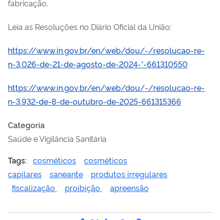
fabricação.
Leia as Resoluções no Diário Oficial da União:
https://www.in.gov.br/en/web/dou/-/resolucao-re-
n-3.026-de-21-de-agosto-de-2024-*-661310550
https://www.in.gov.br/en/web/dou/-/resolucao-re-
n-3.932-de-8-de-outubro-de-2025-661315366
Categoria
Saúde e Vigilância Sanitária
Tags:
cosméticos
cosméticos
capilares
saneante
produtos irregulares
fiscalização
proibição
apreensão
Compartilhe por Facebook
Compartilhe por Twitter
Compartilhe por LinkedI
Compartilhe por Wha
link para Copiar pa