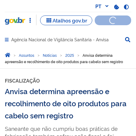
Agência Nacional de Vigilância Sanitária - Anvisa
Abrir menu principal de navegação
Você está aqui:
Página Inicial
Assuntos
Notícias
2025
Anvisa determina
apreensão e recolhimento de oito produtos para cabelo sem registro
FISCALIZAÇÃO
Anvisa determina apreensão e
recolhimento de oito produtos para
cabelo sem registro
Saneante que não cumpriu boas práticas de
fabricação também sofreu ação fiscal e foi