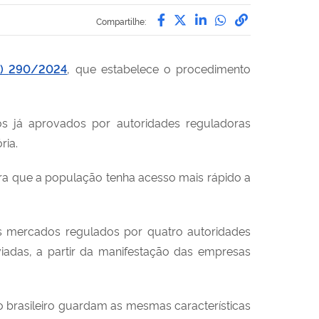
Compartilhe por Facebo
Compartilhe por Twit
Compartilhe por L
Compartilhe p
link para C
Compartilhe:
N)
290/2024
, que estabelece o procedimento
s já aprovados por autoridades reguladoras
ria.
 que a população tenha acesso mais rápido a
 os mercados regulados por quatro
a
utoridades
viadas, a partir da manifestação das empresas
brasileiro guardam as mesmas características