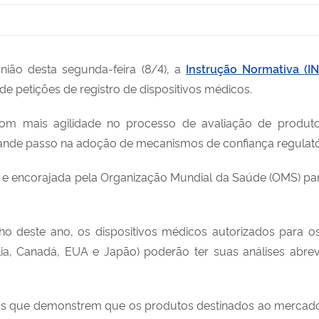
União d
esta segunda-feira (8/4), a
Instrução Normativa
(I
 de petições de registro de dispositivos médicos.
m mais agilidade no processo de avaliação de produto
ande passo na adoção de mecanismos de confiança regulató
encorajada pela Organização Mundial da Saúde (OMS) para
nho de
ste ano
, os dispositivos médicos autorizados para
ália, Canadá, EUA e Japão) poderão ter suas análises abre
s que demonstrem que os produtos destinados ao mercado 