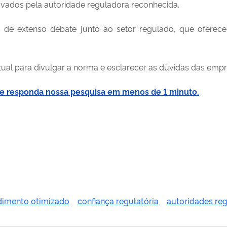
ovados pela autoridade reguladora reconhecida.
 de extenso debate junto ao setor regulado
,
que oferece
rtual para divulgar a norma e
esclarecer as
dúvidas das empre
ui e responda nossa pesquisa em menos de 1 minuto.
dimento otimizado
confiança regulatória
autoridades reg