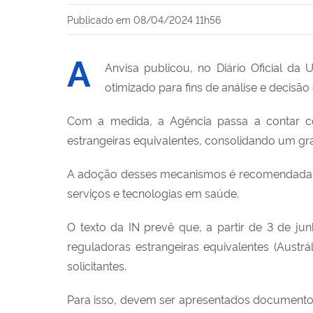
Publicado em
08/04/2024 11h56
A
Anvisa publicou,
no Diário Oficial da 
otimizado para fins de análise e decisão
Com a medida, a A
gência
passa a contar co
estrangeiras
equivalentes, consolidando um gr
A adoção de
sses
mecanismos é recomendada e 
serviços e tecnologias em saúde.
O texto da IN prevê que, a partir de 3 de ju
r
eguladoras
e
strangeiras
e
quivalentes (Austr
solicitantes.
Para
isso
, devem ser apresentados documento