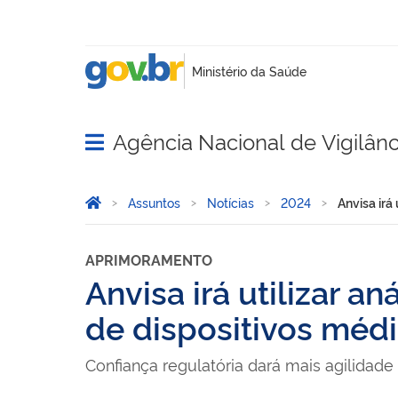
Agência Nacional de Vigilânci
Abrir menu principal de navegação
Você está aqui:
Página Inicial
Assuntos
Notícias
2024
Anvisa irá
APRIMORAMENTO
Anvisa irá utilizar a
de dispositivos méd
Confiança regulatória dará mais agilidade