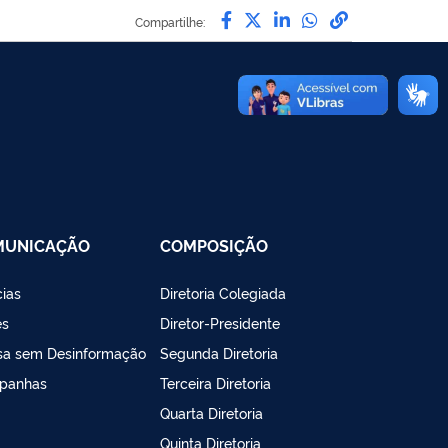
Compartilhe por Facebo
Compartilhe por Twit
Compartilhe por L
Compartilhe p
link para C
Compartilhe:
MUNICAÇÃO
COMPOSIÇÃO
cias
Diretoria Colegiada
es
Diretor-Presidente
sa sem Desinformação
Segunda Diretoria
panhas
Terceira Diretoria
Quarta Diretoria
Quinta Diretoria