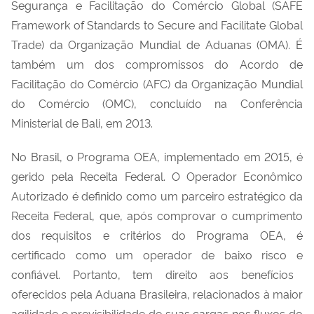
Segurança e Facilitação do Comércio Global (SAFE
Framework
of
Standards
to
Secure
and
Facilitate
Global
Trade
) da Organização Mundial de Aduanas (OMA). É
também um dos compromissos do Acordo de
Facilitação do Comércio (AFC) da Organização Mundial
do Comércio (OMC), concluído na Conferência
Ministerial de Bali, em 2013.
No Br
asil
,
o Programa OEA
, implementado em 2015,
é
gerido pela Receita Federal. O
O
perador
E
conômico
Autorizado é definido como um parceiro estratégico da
Receita Federal
,
que, após comprova
r
o cumprimento
dos requisitos e critérios do Programa OEA,
é
certificado como um operador de baixo risco
e
confiável
. Portanto, te
m
direito aos
benefícios
oferecidos pela Aduana Brasileira, relacionados à maior
agilidade e previsibilidade de suas cargas nos fluxos do