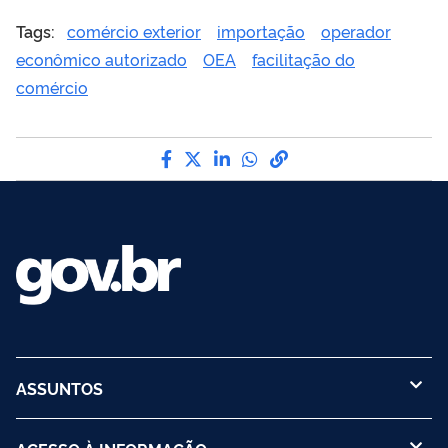
Tags:
comércio exterior
importação
operador
econômico autorizado
OEA
facilitação do
comércio
Compartilhe por Facebook
Compartilhe por Twitter
Compartilhe por LinkedI
Compartilhe por Wha
link para Copiar pa
ASSUNTOS