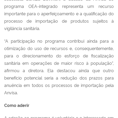
programa OEA-integrado
representa
um
recurso
importante para o aperfeiçoamento e
a
qualificação do
processo de importação de produtos sujeitos à
vigilância sanitária.
“
A participação no programa contribui ainda para a
otimização do uso de recursos e, consequentemente,
para o
direcionamento d
o
esforço de fiscalização
sanitária em operações de maior risco à população
”
,
afirmou a diretora
.
Ela
destac
ou
ainda que outro
benefício potencial seria a redução dos prazos para
anuência em todos os processos de importação pela
Anvisa.
Como aderir
A adesão ao
p
rograma é voluntária e o interessado em