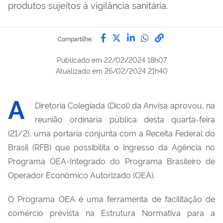
produtos sujeitos à vigilância sanitária.
Compartilhe por Facebook
Compartilhe por Twitter
Compartilhe por Lin
Compartilhe por
link para Copi
Compartilhe:
Publicado em
22/02/2024 18h07
Atualizado em
26/02/2024 21h40
A
Diretoria Colegiada
(Dicol)
da Anvisa aprovou, na
r
eunião
o
rdinária
p
ública desta quarta-feira
(21/2), uma
p
ortaria
c
onjunta com a Receita Federal do
Brasil (RFB) que possibilita o ingresso da Agência no
Programa OEA-Integrado do Programa Brasileiro de
Operador Econômico Autorizado (OEA).
O Programa OEA é uma ferramenta de facilitação de
comércio prevista na
E
strutura
N
ormativa para a