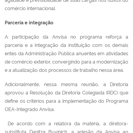
comércio internacional.
Parceria e integração
A participação da Anvisa no
p
rograma reforça a
parceria e a integração
da instituição
com
os demais
entes da Administração Pública anuentes em atividades
de
c
omércio
e
xterior, convergindo para a modernização
e
a
atualização dos processos de trabalho ness
a área
.
Adicionalmente, nessa mesma reunião, a Diretoria
aprovou a Resolução d
a
Diretoria Colegiada
(
RDC
)
que
define os critérios para a implementação do Programa
OEA
-
Integrado
Anvisa.
De acordo com a relatora da matéria, a
d
iretora-
substituta
Danitza
Buvinich
, a adesão da Anvisa ao