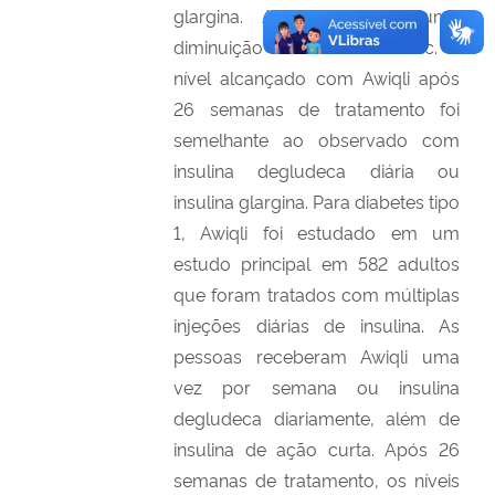
glargina. Awiqli levou a uma
diminuição no nível de HbA1c. O
nível alcançado com Awiqli após
26 semanas de tratamento foi
semelhante ao observado com
insulina degludeca diária ou
insulina glargina. Para diabetes tipo
1, Awiqli foi estudado em um
estudo principal em 582 adultos
que foram tratados com múltiplas
injeções diárias de insulina. As
pessoas receberam Awiqli uma
vez por semana ou insulina
degludeca diariamente, além de
insulina de ação curta. Após 26
semanas de tratamento, os níveis