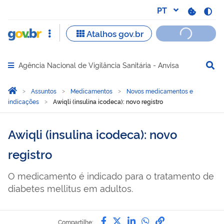
Agência Nacional de Vigilância Sanitária - Anvisa
Abrir menu principal de navegação
Você está aqui:
Página Inicial
Assuntos
Medicamentos
Novos medicamentos e
indicações
Awiqli (insulina icodeca): novo registro
Awiqli (insulina icodeca): novo
registro
O medicamento é indicado para o tratamento de
diabetes mellitus em adultos.
Compartilhe por Facebook
Compartilhe por Twitter
Compartilhe por Lin
Compartilhe por
link para Copi
Compartilhe: