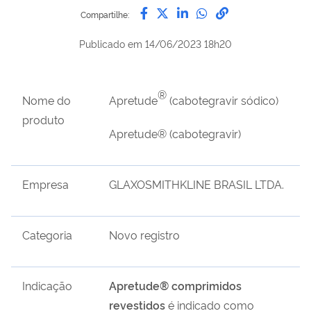
Compartilhe por Facebook
Compartilhe por Twitter
Compartilhe por Lin
Compartilhe por
link para Copi
Compartilhe:
Publicado em
14/06/2023 18h20
®
Nome do
Apretude
(cabotegravir sódico)
produto
Apretude
®
(cabotegravir)
Empresa
GLAXOSMITHKLINE BRASIL LTDA.
Categoria
Novo registro
Indicação
Apretude® comprimidos
revestidos
é indicado como