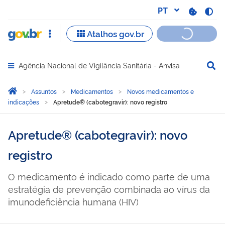
Agência Nacional de Vigilância Sanitária - Anvisa
Abrir menu principal de navegação
Você está aqui:
Página Inicial
Assuntos
Medicamentos
Novos medicamentos e
indicações
Apretude® (cabotegravir): novo registro
Apretude® (cabotegravir): novo
registro
O medicamento é indicado como parte de uma
estratégia de prevenção combinada ao vírus da
imunodeficiência humana (HIV)