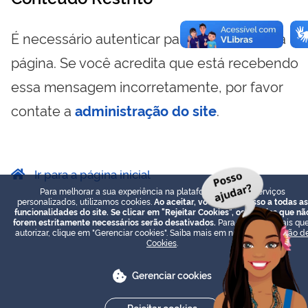
É necessário autenticar para visualizar essa
página. Se você acredita que está recebendo
essa mensagem incorretamente, por favor
contate a
administração do site
.
Ir para a página inicial
Para melhorar a sua experiência na plataforma e prover serviços
personalizados, utilizamos cookies.
Ao aceitar, você terá acesso a todas as
funcionalidades do site. Se clicar em "Rejeitar Cookies", os cookies que nã
forem estritamente necessários serão desativados.
Para escolher quais que
autorizar, clique em "Gerenciar cookies". Saiba mais em nossa
Declaração d
Cookies
.
Gerenciar cookies
Rejeitar cookies