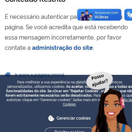
É necessário autenticar para visualizar essa
página. Se você acredita que está recebendo
essa mensagem incorretamente, por favor
contate a
administração do site
.
Ir para a página inicial
Para melhorar a sua experiência na plataforma e prover serviços
personalizados, utilizamos cookies.
Ao aceitar, você terá acesso a todas as
funcionalidades do site. Se clicar em "Rejeitar Cookies", os cookies que nã
forem estritamente necessários serão desativados.
Para escolher quais que
autorizar, clique em "Gerenciar cookies". Saiba mais em nossa
Declaração d
Cookies
.
Gerenciar cookies
Rejeitar cookies