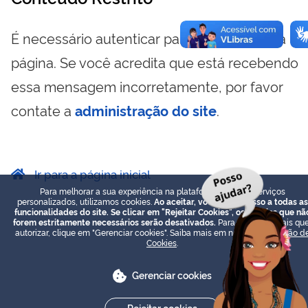
É necessário autenticar para visualizar essa
página. Se você acredita que está recebendo
essa mensagem incorretamente, por favor
contate a
administração do site
.
Ir para a página inicial
Para melhorar a sua experiência na plataforma e prover serviços
personalizados, utilizamos cookies.
Ao aceitar, você terá acesso a todas as
funcionalidades do site. Se clicar em "Rejeitar Cookies", os cookies que nã
forem estritamente necessários serão desativados.
Para escolher quais que
autorizar, clique em "Gerenciar cookies". Saiba mais em nossa
Declaração d
Cookies
.
Gerenciar cookies
Rejeitar cookies