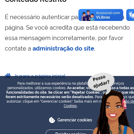
É necessário autenticar para visualizar essa
página. Se você acredita que está recebendo
essa mensagem incorretamente, por favor
contate a
administração do site
.
Ir para a página inicial
Para melhorar a sua experiência na plataforma e prover serviços
personalizados, utilizamos cookies.
Ao aceitar, você terá acesso a todas as
funcionalidades do site. Se clicar em "Rejeitar Cookies", os cookies que nã
forem estritamente necessários serão desativados.
Para escolher quais que
autorizar, clique em "Gerenciar cookies". Saiba mais em nossa
Declaração d
Cookies
.
Gerenciar cookies
Rejeitar cookies