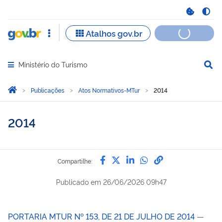
Ministério do Turismo
Abrir menu principal de navegação
Você está aqui:
Página Inicial
Publicações
Atos Normativos-MTur
2014
2014
Compartilhe por Facebook
Compartilhe por Twitter
Compartilhe por Lin
Compartilhe por
link para Copi
Compartilhe:
Publicado em
26/06/2026 09h47
PORTARIA MTUR Nº 153, DE 21 DE JULHO DE 2014
—