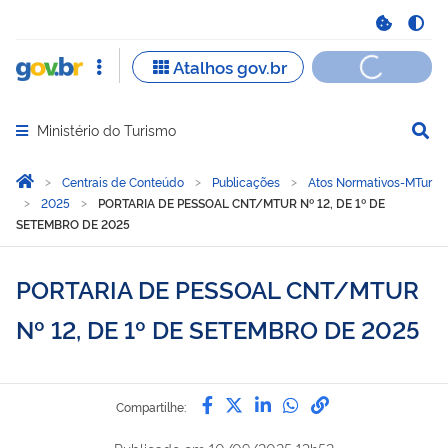
Ministério do Turismo
Abrir menu principal de navegação
Você está aqui:
Página Inicial
Centrais de Conteúdo
Publicações
Atos Normativos-MTur
2025
PORTARIA DE PESSOAL CNT/MTUR Nº 12, DE 1º DE
SETEMBRO DE 2025
PORTARIA DE PESSOAL CNT/MTUR
Nº 12, DE 1º DE SETEMBRO DE 2025
Compartilhe por Facebook
Compartilhe por Twitter
Compartilhe por Lin
Compartilhe por
link para Copi
Compartilhe: