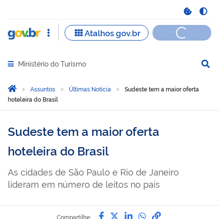
Ministério do Turismo
Abrir menu principal de navegação
Você está aqui:
Página Inicial
Assuntos
Últimas Notícia
Sudeste tem a maior oferta
hoteleira do Brasil
Sudeste tem a maior oferta
hoteleira do Brasil
As cidades de São Paulo e Rio de Janeiro
lideram em número de leitos no país
Compartilhe por Facebook
Compartilhe por Twitter
Compartilhe por Lin
Compartilhe por
link para Copi
Compartilhe: