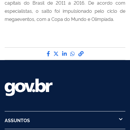
capitais do Brasil de 2011 a 2016. De acordo com
especialistas, o salto foi impulsionado pelo ciclo de
megaeventos, com a Copa do Mundo e Olimpíada.
Compartilhe por Facebook
Compartilhe por Twitter
Compartilhe por LinkedI
Compartilhe por Wha
link para Copiar pa
ASSUNTOS