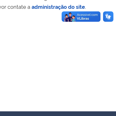
vor contate a
administração do site
.