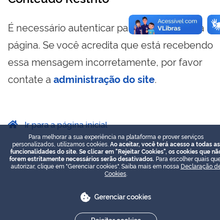
É necessário autenticar para visualizar essa
página. Se você acredita que está recebendo
essa mensagem incorretamente, por favor
contate a
administração do site
.
Ir para a página inicial
Para melhorar a sua experiência na plataforma e prover serviços
personalizados, utilizamos cookies.
Ao aceitar, você terá acesso a todas as
funcionalidades do site. Se clicar em "Rejeitar Cookies", os cookies que nã
forem estritamente necessários serão desativados.
Para escolher quais que
autorizar, clique em "Gerenciar cookies". Saiba mais em nossa
Declaração d
Cookies
.
Gerenciar cookies
Rejeitar cookies