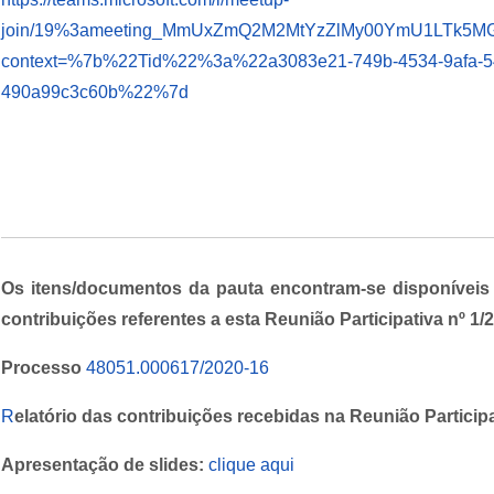
join/19%3ameeting_MmUxZmQ2M2MtYzZlMy00YmU1LTk5MG
context=%7b%22Tid%22%3a%22a3083e21-749b-4534-9afa-
490a99c3c60b%22%7d
Os itens/documentos da pauta encontram-se disponívei
contribuições referentes a esta Reunião Participativa nº 1/2
Processo
48051.000617/2020-16
R
elatório das contribuições recebidas na Reunião Participa
Apresentação de slides:
clique aqui