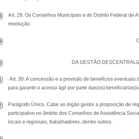
Art. 29. Os Conselhos Municipais e do Distrito Federal de A
8
resolução.
9
DA GESTÃO DESCENTRALIZ
0
Art. 30. A concessão e a provisão de benefícios eventuai
1
para garantir o acesso ágil por parte das(os) beneficiárias(o
Parágrafo Único. Cabe ao órgão gestor a proposição de reg
2
participativo no âmbito dos Conselhos de Assistência Soci
locais e regionais, trabalhadores, dentre outros.