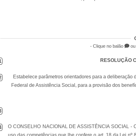
- Clique no balão
ou 
RESOLUÇÃO CN
1
Estabelece parâmetros orientadores para a
deliberação d
2
Federal de Assistência Social, para a provisão
dos benefíc
3
O CONSELHO NACIONAL DE ASSISTÊNCIA SOCIAL - CNAS,
4
uso das competências que lhe confere o art. 18 da Lei nº 