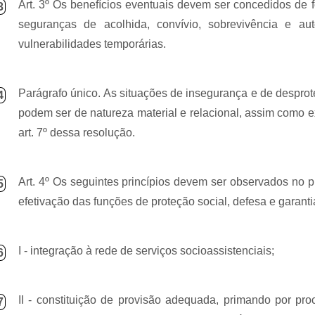
Art. 3º Os benefícios eventuais devem ser concedidos de f
3
seguranças de acolhida, convívio, sobrevivência e au
vulnerabilidades temporárias.
Parágrafo único. As situações de insegurança e
de
desprot
4
podem ser de natureza material e relacional, assim como e
art. 7º dessa resolução.
Art. 4º Os seguintes princípios devem ser observados no p
5
efetivação das funções de proteção social, defesa e garantia
I - integração à rede de serviços socioassistenciais;
6
II - constituição de provisão adequada, primando por pro
7