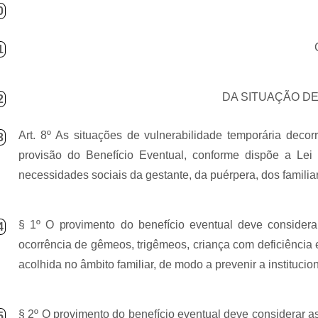
0
1
DA SITUAÇÃO D
2
Art. 8º As situações de vulnerabilidade temporária dec
3
provisão do Benefício Eventual, conforme dispõe a Le
necessidades sociais da gestante, da puérpera, dos familia
§ 1º O provimento do benefício eventual deve consider
4
ocorrência de gêmeos, trigêmeos, criança com deficiênci
acolhida no âmbito familiar, de modo a prevenir a institucio
§ 2º O provimento do benefício eventual deve considerar as
5