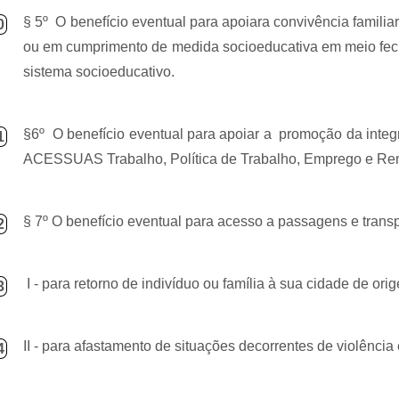
§ 5º
O benefício eventual para apoiara convivência familia
0
ou em cumprimento de medida socioeducativa em meio fecha
sistema socioeducativo.
§6º
O benefício eventual para apoiar a
promoção da integ
1
ACESSUAS Trabalho, Política de Trabalho, Emprego e Renda
§ 7º O benefício eventual para acesso a passagens e trans
2
I - para retorno de indivíduo ou família à sua cidade de ori
3
II - para afastamento de situações decorrentes de violência 
4