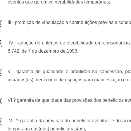
eventos que gerem vulnerabilidades temporárias;
III - proibição de vinculação a contribuições prévias e cond
8
IV - adoção de critérios de elegibilidade em consonânci
9
8.742, de 7 de dezembro de 1993;
V - garantia de qualidade e prontidão na concessão, pl
0
usuárias(os), bem como de espaços para manifestação e def
VI ? garantia da qualidade das provisões dos benefícios ev
1
VII ? garantia da provisão do benefício eventual e do ac
2
temporária das(dos) beneficiárias(os);