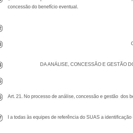
concessão do benefício eventual.
2
3
DA ANÁLISE, CONCESSÃO E GESTÃO D
4
5
Art. 21. No processo de análise, concessão e gestão
dos b
6
I a todas às equipes de referência do SUAS a identificação 
7