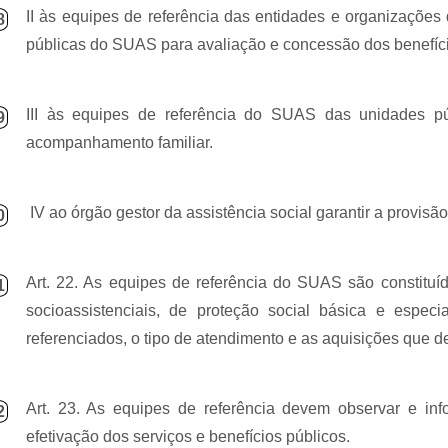
II às equipes de referência das entidades e organizações d
8
públicas do SUAS para avaliação e concessão dos benefíci
III às equipes de referência do SUAS das unidades pú
9
acompanhamento familiar.
IV ao órgão gestor da assistência social garantir a provisã
0
Art. 22. As equipes de referência do SUAS são constituíd
1
socioassistenciais, de proteção social básica e espec
referenciados, o tipo de atendimento e as aquisições que d
Art. 23. As equipes de referência devem observar e info
2
efetivação dos serviços e benefícios públicos.