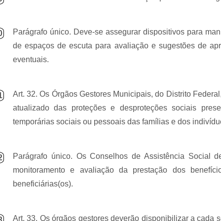
Parágrafo único. Deve-se assegurar dispositivos para manif
0
de espaços de escuta para avaliação e sugestões de apr
eventuais.
Art. 32. Os Órgãos Gestores Municipais, do Distrito Federal
1
atualizado das proteções e desproteções sociais presen
temporárias sociais ou pessoais das famílias e dos indivíd
Parágrafo único. Os Conselhos de Assistência Social d
2
monitoramento e avaliação da prestação dos benefíc
beneficiárias(os).
Art. 33. Os órgãos gestores deverão disponibilizar a cada 
3