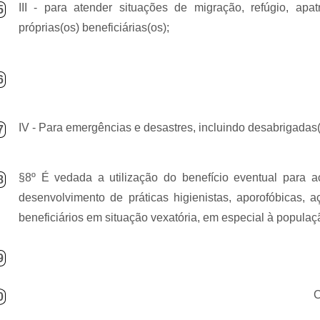
III - para atender situações de migração, refúgio, apat
5
próprias(os) beneficiárias(os);
6
IV - Para emergências e desastres, incluindo desabrigadas(
7
§8º É vedada a utilização do benefício eventual para ac
8
desenvolvimento de práticas higienistas, aporofóbicas,
beneficiários em situação vexatória, em especial à populaç
9
0