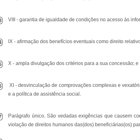
VIII - garantia de igualdade de condições no acesso às info
3
IX - afirmação dos benefícios eventuais como direito relativ
4
X - ampla divulgação dos critérios para a sua concessão; e
5
XI - desvinculação de comprovações complexas e vexatórias
6
e a política de assistência social.
Parágrafo único. São vedadas exigências que causem con
7
violação de direitos humanos das(dos) beneficiárias(os) pa