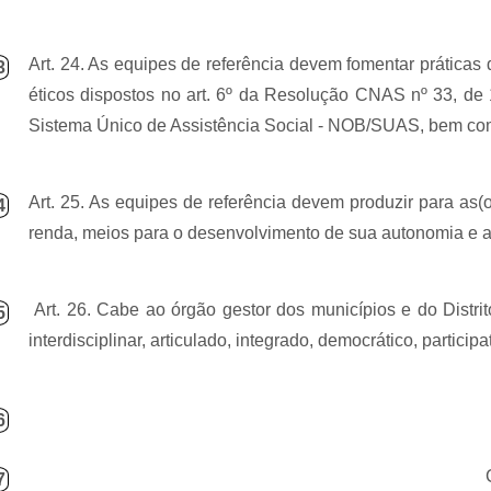
Art. 24. As equipes de referência devem fomentar práticas 
3
éticos dispostos no art. 6º da Resolução CNAS nº 33, d
Sistema Único de Assistência Social - NOB/SUAS, bem como 
Art. 25. As equipes de referência devem produzir para as(o
4
renda, meios para o desenvolvimento de sua autonomia e ap
Art. 26. Cabe ao órgão gestor dos municípios e do Distrit
5
interdisciplinar, articulado, integrado, democrático, particip
6
7