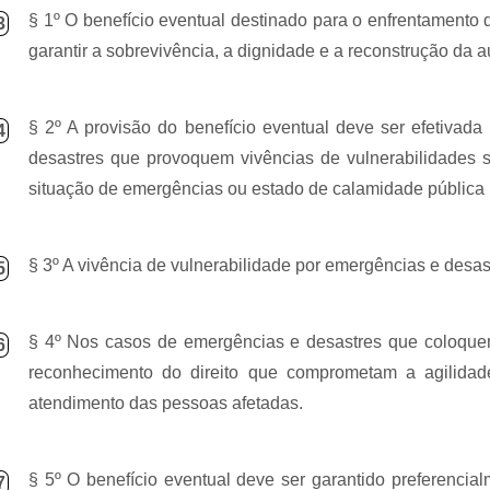
§ 1º O benefício eventual destinado para o enfrentamento
3
garantir a sobrevivência, a dignidade e a reconstrução da a
§ 2º A provisão do benefício eventual deve ser efetivada
4
desastres que provoquem vivências de vulnerabilidades 
situação de emergência
s
ou estado de calamidade pública p
§ 3º A vivência de vulnerabilidade por emergência
s
e desast
5
§ 4º Nos casos de emergências e desastres que coloquem
6
reconhecimento do direito que comprometam a agilidade
atendimento das pessoas afetadas.
§ 5º O benefício eventual deve ser garantido preferencia
7