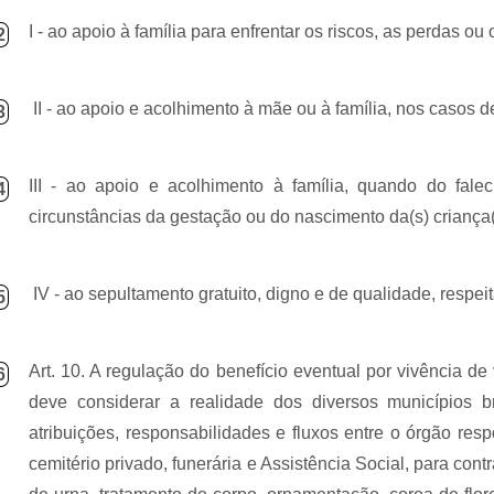
I - ao apoio à família para enfrentar os riscos, as perdas
2
II - ao apoio e acolhimento à mãe ou à família, nos casos 
3
III - ao apoio e acolhimento à família, quando do fal
4
circunstâncias da gestação ou do nascimento da(s) criança(
IV - ao sepultamento gratuito, digno e de qualidade, respei
5
Art. 10. A regulação do benefício eventual por vivência de
6
deve considerar a realidade dos diversos municípios bra
atribuições, responsabilidades e fluxos entre o órgão re
cemitério privado, funerária e Assistência Social, para co