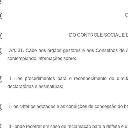
3
C
4
DO CONTROLE SOCIAL E 
5
Art. 31. Cabe aos órgãos gestores e aos Conselhos de As
6
contemplando informações sobre:
I - os procedimentos para o reconhecimento do direit
7
declaratórias e assinaturas;
II - os critérios adotados e as condições de concessão do be
8
III - onde recorrer em caso de reclamação para a defesa e ga
9