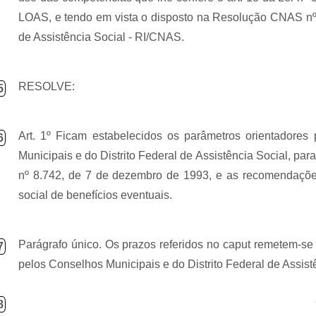
LOAS, e tendo em vista o disposto na Resolução CNAS nº
de Assistência Social - RI/CNAS.
RESOLVE:
5
Art. 1º Ficam estabelecidos os parâmetros orientadores 
6
Municipais e do Distrito Federal de Assistência Social, para
nº 8.742, de 7 de dezembro de 1993, e as recomendações
social de benefícios eventuais.
Parágrafo único. Os prazos referidos no caput remetem-s
7
pelos Conselhos Municipais e do Distrito Federal de Assist
8