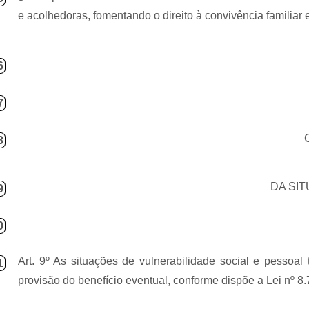
e acolhedoras, fomentando o direito à convivência familiar 
6
7
8
DA SI
9
0
Art. 9º As situações de vulnerabilidade social e pessoa
1
provisão do benefício eventual, conforme dispõe a Lei nº 8