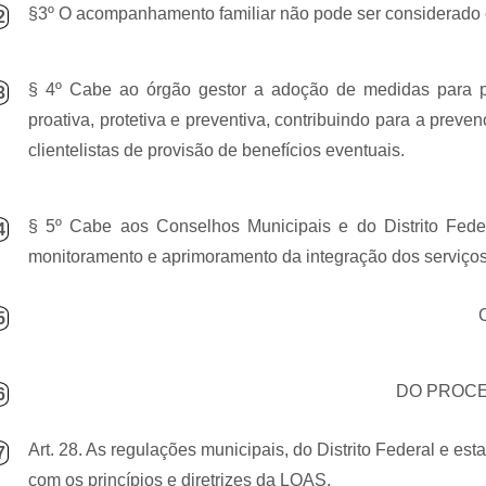
§3º O acompanhamento familiar não pode ser considerado 
2
§ 4º Cabe ao órgão gestor a adoção de medidas para pro
3
proativa, protetiva e preventiva, contribuindo para a preven
clientelistas de provisão de benefícios eventuais.
§ 5º Cabe aos Conselhos Municipais e do Distrito Fede
4
monitoramento e aprimoramento da integração dos serviços 
5
DO PROC
6
Art. 28. As regulações municipais, do Distrito Federal e e
7
com os princípios e diretrizes da LOAS.