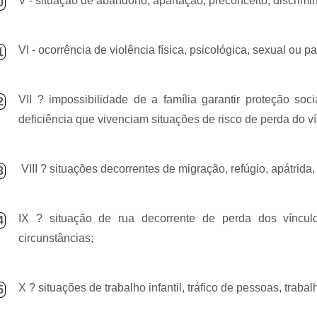
V - situação de abandono, apartação, preconceito, discrimi
0
VI - ocorrência de violência física, psicológica, sexual ou
1
VII ? impossibilidade de a família garantir proteção so
2
deficiência que vivenciam situações de risco de perda do ví
VIII ? situações decorrentes de migração, refúgio, apátrida,
3
IX ? situação de rua decorrente de perda dos vínculos 
4
circunstâncias;
X ? situações de trabalho infantil, tráfico de pessoas, tra
5