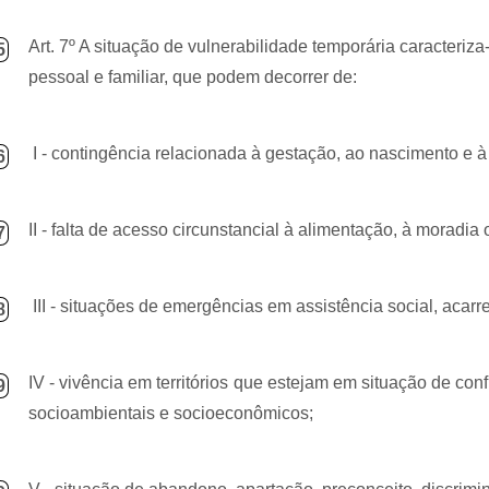
Art. 7º A situação de vulnerabilidade temporária caracteriz
5
pessoal e familiar, que podem decorrer de:
I - contingência relacionada à gestação, ao nascimento e à
6
II - falta de acesso circunstancial à alimentação, à moradia
7
III - situações de emergências em assistência social, acar
8
IV - vivência em territórios que estejam em situação de conf
9
socioambientais e socioeconômicos;