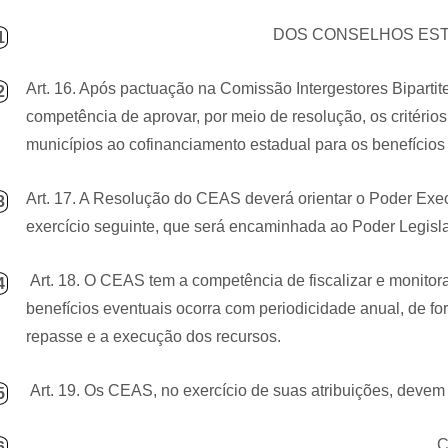
DOS CONSELHOS ESTA
1
Art. 16. Após pactuação na Comissão Intergestores Biparti
2
competência de aprovar, por meio de resolução, os critérios
municípios ao cofinanciamento estadual para os benefícios
Art. 17. A Resolução do CEAS deverá orientar o Poder Exec
3
exercício seguinte, que será encaminhada ao Poder Legisla
Art. 18. O CEAS tem a competência de fiscalizar e monitor
4
benefícios eventuais ocorra com periodicidade anual, de f
repasse e a execução dos recursos.
Art. 19. Os CEAS, no exercício de suas atribuições, devem 
5
C
6