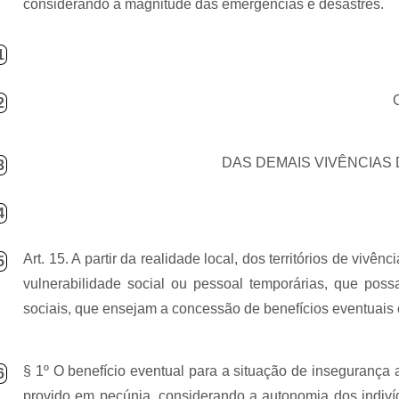
considerando a magnitude das emergências e desastres.
1
2
DAS DEMAIS VIVÊNCIAS
3
4
Art. 15. A partir da realidade local, dos territórios de vivê
5
vulnerabilidade social ou pessoal temporárias, que poss
sociais, que ensejam a concessão de benefícios eventuais 
§ 1º O benefício eventual para a situação de insegurança a
6
provido em pecúnia, considerando a autonomia dos indivídu