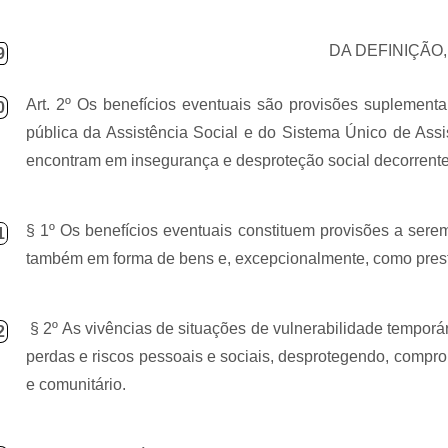
DA DEFINIÇÃO,
9
Art. 2º Os benefícios eventuais são provisões suplement
0
pública da Assistência Social e
do Sistema Único de Assi
encontram em
insegurança e desproteção
social decorrent
§ 1º Os benefícios eventuais constituem provisões a ser
1
também em forma de bens e, excepcionalmente, como prest
§ 2º As vivências de situações de vulnerabilidade tempor
2
perdas e riscos pessoais e sociais, desprotegendo, compro
e comunitário.