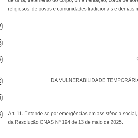
de urna, tratamento do corpo, ornamentação, coroa de flore
religiosos, de povos e comunidades tradicionais e demais rit
7
8
9
DA VULNERABILIDADE TEMPORÁRI
0
1
Art. 11. Entende-se por emergências em assistência social, 
2
da Resolução CNAS Nº 194 de 13 de maio de 2025.