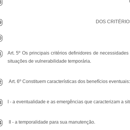
8
DOS CRITÉRIO
9
0
Art. 5º Os principais critérios definidores de necessidade
1
situações de vulnerabilidade temporária.
Art. 6º Constituem características dos benefícios eventuais:
2
I - a eventualidade e as emergências que caracterizam a sit
3
II - a temporalidade para sua manutenção.
4