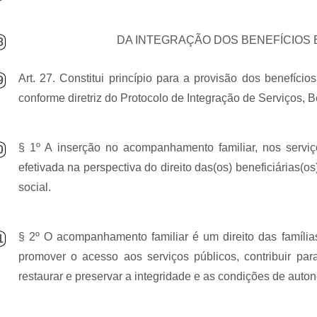
DA INTEGRAÇÃO DOS BENEFÍCIOS 
8
Art. 27. Constitui princípio para a provisão dos benefício
9
conforme diretriz do Protocolo de Integração de Serviços, 
§ 1º A inserção no acompanhamento familiar, nos serviço
0
efetivada na perspectiva do direito das(os) beneficiárias(
social.
§ 2º O acompanhamento familiar é um direito das famílias 
1
promover o acesso aos serviços públicos, contribuir par
restaurar e preservar a integridade e as condições de auton