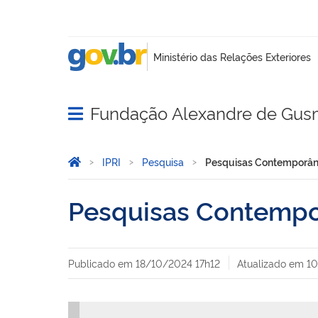
Fundação Alexandre de Gu
Abrir menu principal de navegação
Você está aqui:
Página Inicial
IPRI
Pesquisa
Pesquisas Contemporân
Pesquisas Contempo
Publicado em
18/10/2024 17h12
Atualizado em
10