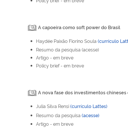
Policy
brief
- em breve
A capoeira como soft
power
do Brasil
Haydée Paixão Fiorino Soula
(currículo
Latt
Resumo da pesquisa
(acesse
)
Artigo - em breve
Policy
brief
- em breve
A nova fase dos investimentos chineses e
Julia Silva Rensi
(currículo
Lattes)
Resumo da pesquisa
(acesse
)
Artigo - em breve