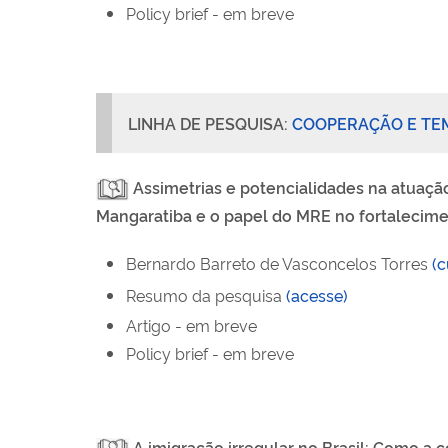
Policy
brief
- em breve
LINHA DE PESQUISA:
COOPERAÇÃO E TE
Assimetrias e potencialidades na atuaçã
Mangaratiba e o papel do MRE no fortalecim
Bernardo Barreto de Vasconcelos Torres
(c
Resumo da pesquisa
(acesse
)
Artigo - em breve
Policy
brief
- em breve
A imigração irregular no Brasil: Como a