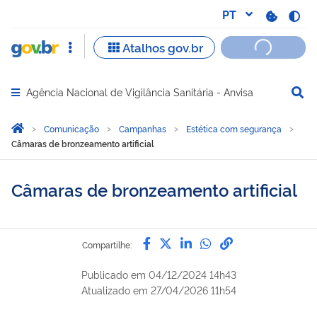
Agência Nacional de Vigilância Sanitária - Anvisa
Abrir menu principal de navegação
Você está aqui:
Página Inicial
Comunicação
Campanhas
Estética com segurança
Câmaras de bronzeamento artificial
Câmaras de bronzeamento artificial
Compartilhe por Facebook
Compartilhe por Twitter
Compartilhe por Lin
Compartilhe por
link para Copi
Compartilhe:
Publicado em
04/12/2024 14h43
Atualizado em
27/04/2026 11h54