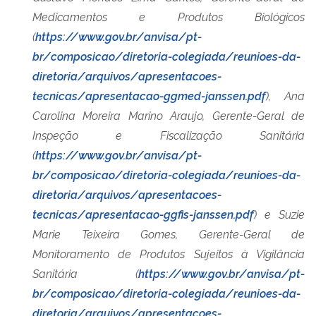
Medicamentos e Produtos Biológicos
(
https://www.gov.br/anvisa/pt-
br/composicao/diretoria-colegiada/reunioes-da-
diretoria/arquivos/apresentacoes-
tecnicas/apresentacao-ggmed-janssen.pdf
), Ana
Carolina Moreira Marino Araujo, Gerente-Geral de
Inspeção e Fiscalização Sanitária
(
https://www.gov.br/anvisa/pt-
br/composicao/diretoria-colegiada/reunioes-da-
diretoria/arquivos/apresentacoes-
tecnicas/apresentacao-ggfis-janssen.pdf
) e Suzie
Marie Teixeira Gomes, Gerente-Geral de
Monitoramento de Produtos Sujeitos à Vigilância
Sanitária (
https://www.gov.br/anvisa/pt-
br/composicao/diretoria-colegiada/reunioes-da-
diretoria/arquivos/apresentacoes-