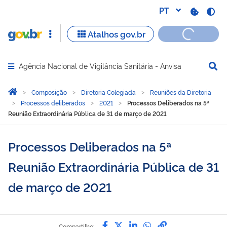
Agência Nacional de Vigilância Sanitária - Anvisa
Abrir menu principal de navegação
Você está aqui:
Página Inicial
Composição
Diretoria Colegiada
Reuniões da Diretoria
Processos deliberados
2021
Processos Deliberados na 5ª
Reunião Extraordinária Pública de 31 de março de 2021
Processos Deliberados na 5ª
Reunião Extraordinária Pública de 31
de março de 2021
Compartilhe por Facebook
Compartilhe por Twitter
Compartilhe por Lin
Compartilhe por
link para Copi
Compartilhe: