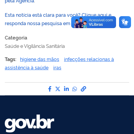
pela Agência
.
Esta notícia está clara para você? Clique aqui e
responda nossa pesquisa em menos de 1 minuto.
Categoria
Saúde e Vigilância Sanitária
Tags:
higiene das mãos
infecções relacionas à
assistência à saúde
iras
Compartilhe por Facebook
Compartilhe por Twitter
Compartilhe por LinkedI
Compartilhe por Wha
link para Copiar pa