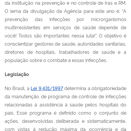
d
a instituição
na prevenção e
no
controle de I
ras
e RM
.
O lema d
a divulgação da Agência para este ano é: “A
prevenção das infecções por microrganismos
multirresistentes em serviços de saúde depende de
você! T
odos são importantes nessa luta
!”.
O objetivo
é
conscientizar
gestores de saúde,
autoridades sanitárias,
diretores de hospitais, trabalhadores de saúde e a
população
sobre o combate a essas infecções.
Legislação
No Brasil, a
Lei 9.431/1997
determina a obrigatoriedade
da manutenção de programa de controle de
infecções
relacionadas à assistência à saúde p
elos hospitais do
país. Esse programa é definido como o conjunto de
ações, desenvolvidas deliberada e sistematicamente,
com vistas à redução máxima
da
ocorrência
e da