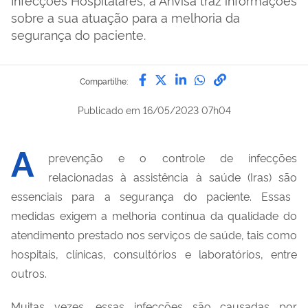
sobre a sua atuação para a melhoria da
segurança do paciente.
Compartilhe por Facebook
Compartilhe por Twitter
Compartilhe por Lin
Compartilhe por
link para Copi
Compartilhe:
Publicado em
16/05/2023 07h04
A
prevenção e o controle de
infecções
relacionadas à assistência à saúde (I
ras
)
são
essenciais
para a segurança do paciente
. Essas
medidas exigem
a melhori
a contínua
da qualidade do
atendimento prestado
nos serviços de saúde
, tais como
hospitais, clínicas
,
consultórios e laboratórios, entre
outros.
Muitas vezes, essas infecções são causadas
por