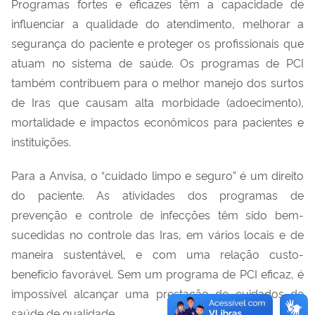
Programas fortes e eficazes têm a capacidade de
influenciar a qualidade do atendimento, melhorar a
segurança do paciente e proteger os
profissionais
que
atuam
no sistema de saúde. O
s
programa
s
de
PCI
também contribu
em
para o melhor manejo dos surtos
de I
ras
que causam alta morbidade (adoecimento),
mortalidade e impactos econômicos para pacientes e
instituições.
Para a Anvisa, o “cuidado limpo e seguro” é um direito
do paciente
.
As atividades do
s
programas de
prevenção e controle de infecções têm sido bem-
sucedidas no controle d
as
I
ras
, em vários
locais e de
maneira sustentável, e com uma relação custo-
benefício favorável.
S
em um programa de PCI eficaz, é
impossível alcançar uma prestação de cuidados de
saúde de qualidade.