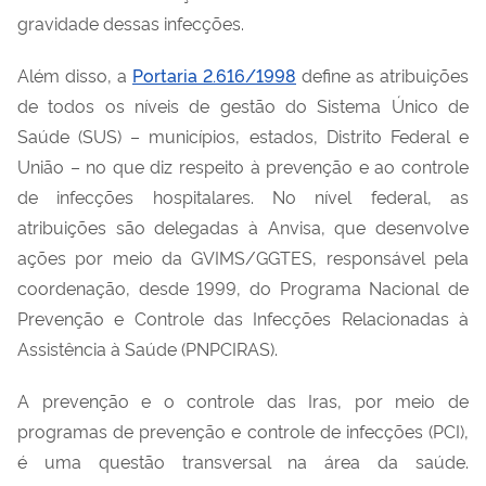
gravidade dessas infecções.
Além disso, a
Portaria 2.616/1998
define as atribuições
de todos os níveis de gestão do Sistema Único de
Saúde (SUS)
–
m
unicípio
s
,
e
stado
s
, Distrito Federal e
União – no que diz respeito à prevenção e ao controle
de infecções hospitalares. No nível federal, as
atribuições são delegadas à Anvisa
, que
desenvolve
ações por meio da GVIMS/GGTES, responsável pela
coordenação, desde 1999, do Programa Nacional de
Prevenção e Controle das Infecções Relacionadas à
Assistência à Saúde (PNPCIRAS).
A
prevenção e o controle d
as
I
ras
, por meio de
p
rogramas de
p
revenção e
c
ontrole de
i
nfecções (PCI),
é uma questão transversal na área da saúde.