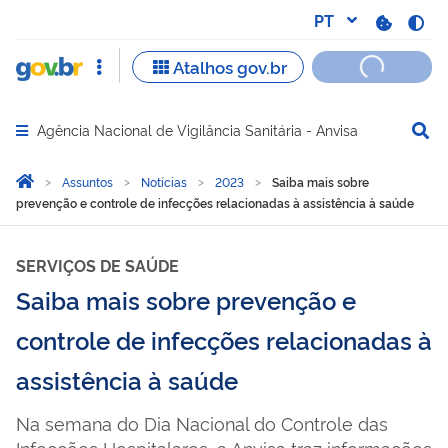
Agência Nacional de Vigilância Sanitária - Anvisa
Abrir menu principal de navegação
Você está aqui:
Página Inicial
Assuntos
Notícias
2023
Saiba mais sobre
prevenção e controle de infecções relacionadas à assistência à saúde
SERVIÇOS DE SAÚDE
Saiba mais sobre prevenção e
controle de infecções relacionadas à
assistência à saúde
Na semana do Dia Nacional do Controle das
Infecções Hospitalares, a Anvisa traz informações