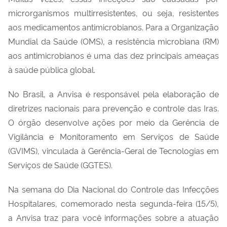
microrganismos multirresistentes,
ou seja, resistentes
aos medicamentos
antimicrobianos
.
Para a
Organização
Mundial da Saúde (OMS)
,
a resistência microbiana (RM)
aos antimicrobianos
é
uma das
dez
principais ameaças
à saúde pública global
.
No Brasil, a Anvisa é
responsável pela elaboração de
diretrizes nacionais
para
prevenção e controle
das I
ras
.
O
órgão
desenvolve ações
por meio da Gerência de
Vigilância e Monitoramento em Serviços de Saúde
(GVIMS)
, vinculada à G
erência-Geral de Tecnologias em
Serviços de Saúde (GGTES)
.
N
a semana do
Dia Nacional do Controle das Infecções
Hospitalares,
comemorado nesta segunda-feira (15/5),
a Anvisa traz para você informações sobre a atuação