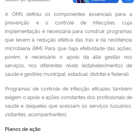
A OMS definiu
os
componentes essenciais para
a
prevenção e o controle de infecções
, cuja
implementação é necessária para construir programas
que levem à redução efetiva d
as
I
ras
e da resistência
microbiana
(RM)
.
P
ara que haja efetividade das ações,
porém,
é necessário o
apoio da alta gestão nos
serviços, nos diferentes níveis (estabelecimento
s
de
saúde e gestões municipal, estadual, distrital e federa
l).
Programas de controle de infecção eficazes também
exigem
o apoio e
açõe
s
constantes dos profissionais
de
saúde e
d
aqueles que acessam os serviços (usuários,
visitantes, acompanhantes
)
.
Planos de ação