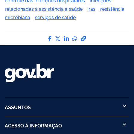
controle das infecções hospitalares
infecções
relacionadas à assistência à saúde
iras
resistência
microbiana
serviços de saúde
Compartilhe por Facebook
Compartilhe por Twitter
Compartilhe por LinkedI
Compartilhe por Wha
link para Copiar pa
ASSUNTOS
ACESSO À INFORMAÇÃO