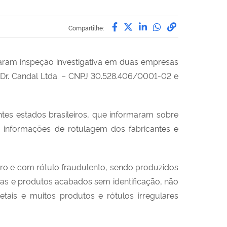
Compartilhe por Facebo
Compartilhe por Twit
Compartilhe por L
Compartilhe p
link para C
Compartilhe:
lizaram inspeção investigativa em duas empresas
 Dr. Candal Ltda. – CNPJ 30.528.406/0001-02 e
ntes estados brasileiros, que informaram sobre
s informações de rotulagem dos fabricantes e
stro e com rótulo fraudulento, sendo produzidos
mas e produtos acabados sem identificação, não
ais e muitos produtos e rótulos irregulares