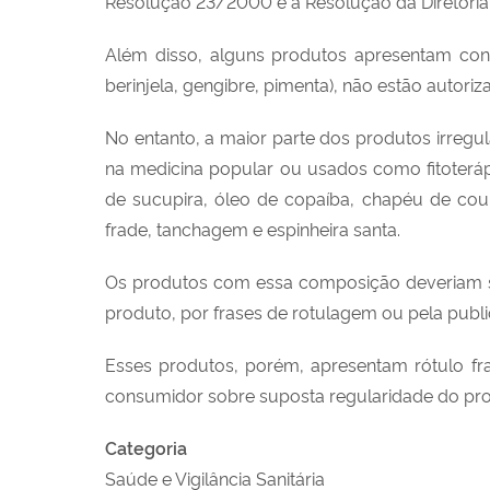
Resolução 23/2000 e a Resolução da Diretoria
Além disso, alguns produtos apresentam cons
berinjela, gengibre, pimenta), não estão autori
No entanto, a maior parte dos produtos irregul
na medicina popular ou usados como fitoteráp
de sucupira, óleo de copaíba, chapéu de cour
frade, tanchagem e espinheira santa.
Os produtos com essa composição deveriam ser
produto, por frases de rotulagem ou pela publi
Esses produtos, porém, apresentam rótulo fra
consumidor sobre suposta regularidade do pro
Categoria
Saúde e Vigilância Sanitária