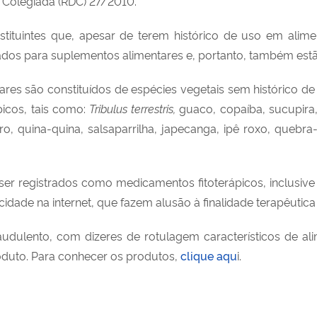
 Colegiada (RDC) 27/2010.
tituintes que, apesar de terem histórico de uso em alime
zados para suplementos alimentares e, portanto, também estão 
ares são constituídos de espécies vegetais sem histórico d
icos, tais como:
Tribulus terrestris,
guaco, copaíba, sucupira,
o, quina-quina, salsaparrilha, japecanga, ipê roxo, quebra
 registrados como medicamentos fitoterápicos, inclusive 
cidade na internet, que fazem alusão à finalidade terapêutic
udulento, com dizeres de rotulagem característicos de alim
duto. Para conhecer os produtos,
clique aqu
i.