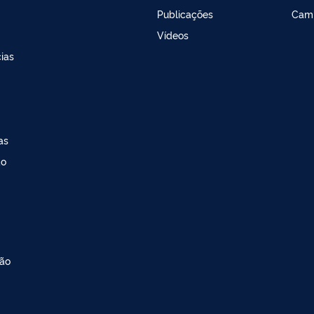
Publicações
Cam
Vídeos
ias
as
ao
ção