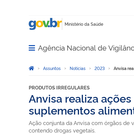
Agência Nacional de Vigilânci
Abrir menu principal de navegação
Você está aqui:
Página Inicial
Assuntos
Notícias
2023
Anvisa rea
PRODUTOS IRREGULARES
Anvisa realiza ações 
suplementos aliment
Ação conjunta da Anvisa com órgãos de vi
contendo drogas vegetais.