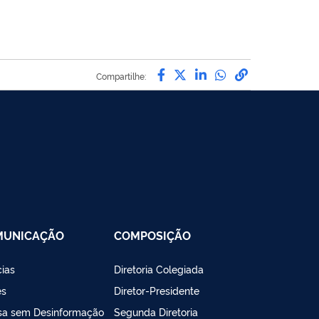
Compartilhe por Facebo
Compartilhe por Twit
Compartilhe por L
Compartilhe p
link para C
Compartilhe:
MUNICAÇÃO
COMPOSIÇÃO
cias
Diretoria Colegiada
es
Diretor-Presidente
sa sem Desinformação
Segunda Diretoria