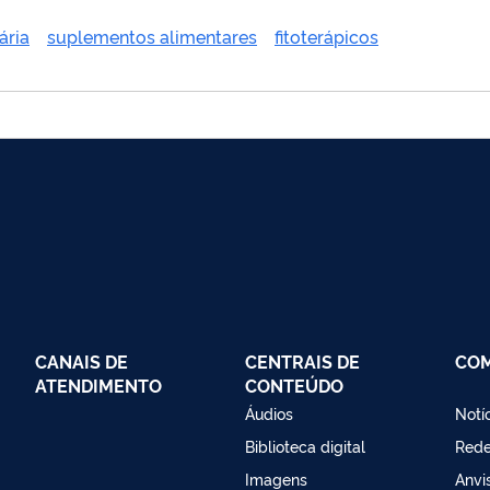
ária
suplementos alimentares
fitoterápicos
CANAIS DE
CENTRAIS DE
CO
ATENDIMENTO
CONTEÚDO
Áudios
Notí
Biblioteca digital
Red
Imagens
Anvi