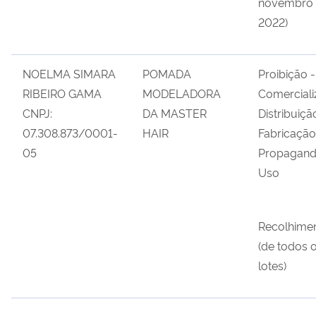
novembro
2022
)
NOELMA SIMARA
POMADA
Proibição -
RIBEIRO GAMA
MODELADORA
Comerciali
CNPJ:
DA MASTER
Distribuiçã
07
.
308
.
873
/
000
1
-
HAIR
Fabricação
05
Propagand
Uso
Recolhime
(
de todos 
lotes)