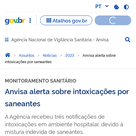
Agência Nacional de Vigilância Sanitária - Anvisa
Abrir menu principal de navegação
Você está aqui:
Página Inicial
Assuntos
Notícias
2023
Anvisa alerta sobre
intoxicações por saneantes
MONITORAMENTO SANITÁRIO
Anvisa alerta sobre intoxicações por
saneantes
A Agência recebeu três notificações de
intoxicações em ambiente hospitalar, devido à
mistura indevida de saneantes.