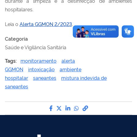
durante a limpeza e
a
desinfecção de ambientes
hospitalares.
Leia o
Alerta GGMON 2/2023
.
Categoria
Saúde e Vigilância Sanitária
Tags:
monitoramento
alerta
GGMON
intoxicação
ambiente
hospitalar
saneantes
mistura indevida de
saneantes
Compartilhe por Facebook
Compartilhe por Twitter
Compartilhe por LinkedI
Compartilhe por Wha
link para Copiar pa