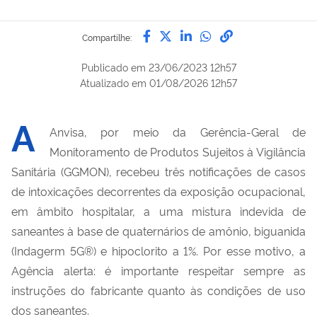
Compartilhe por Facebook
Compartilhe por Twitter
Compartilhe por Lin
Compartilhe por
link para Copi
Compartilhe:
Publicado em
23/06/2023 12h57
Atualizado em
01/08/2026 12h57
A
Anvisa, por meio da Gerência-Geral de
Monitoramento de Produtos Sujeitos à Vigilância
Sanitária (GGMON), recebeu três notificações de casos
de intoxicações decorrentes da exposição ocupacional,
em âmbito hospitalar, a uma mistura indevida de
saneantes à base de quaternários de amônio,
biguanida
(
Indagerm
5G®) e hipoclorito a 1%.
Por esse motivo
, a
Agência alerta
:
é
importante respeitar sempre as
instruções do fabricante quanto às condições de uso
dos saneantes.