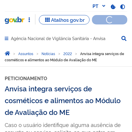
Agência Nacional de Vigilância Sanitária - Anvisa
Abrir menu principal de navegação
Você está aqui:
Página Inicial
Assuntos
Notícias
2022
Anvisa integra serviços de
cosméticos e alimentos ao Módulo de Avaliação do ME
PETICIONAMENTO
Anvisa integra serviços de
cosméticos e alimentos ao Módulo
de Avaliação do ME
Caso o usuário identifique alguma ausência de
assunto ou serviço, solicita-se que entre em